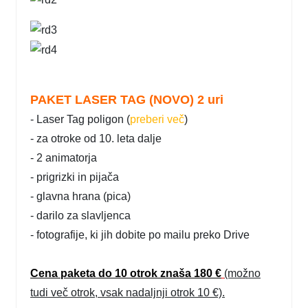
PAKET LASER TAG (NOVO) 2 uri
- Laser Tag poligon (
preberi več
)
- za otroke od 10. leta dalje
- 2 animatorja
- prigrizki in pijača
- glavna hrana (pica)
- darilo za slavljenca
- fotografije, ki jih dobite po mailu preko Drive
Cena paketa do 10 otrok znaša 180 €
(možno
tudi več otrok, vsak nadaljnji otrok 10 €).