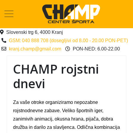
Slovenski trg 6, 4000 Kranj
GSM: 040 888 708 (dosegljivi od 8.00 - 20.00 PON-PET)
kranj.champ@gmail.com
PON-NED: 6.00-22.00
CHAMP rojstni
dnevi
Za vaše otroke organiziramo nepozabne
rojstnodnevne zabave. Veliko športnih iger,
zanimivih animacij, okusna hrana, pijača, dobra
družba in darilo za slavljenca. Odlična kombinacija