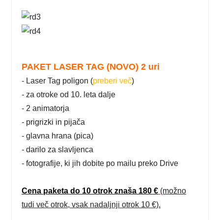
PAKET LASER TAG (NOVO) 2 uri
- Laser Tag poligon (
preberi več
)
- za otroke od 10. leta dalje
- 2 animatorja
- prigrizki in pijača
- glavna hrana (pica)
- darilo za slavljenca
- fotografije, ki jih dobite po mailu preko Drive
Cena paketa do 10 otrok znaša 180 €
(možno
tudi več otrok, vsak nadaljnji otrok 10 €).