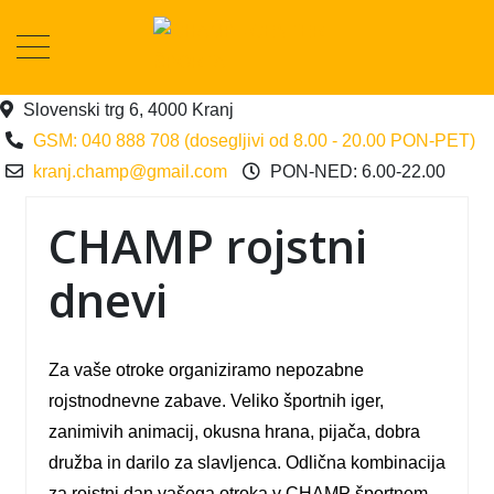
Slovenski trg 6, 4000 Kranj
GSM: 040 888 708 (dosegljivi od 8.00 - 20.00 PON-PET)
kranj.champ@gmail.com
PON-NED: 6.00-22.00
CHAMP rojstni
dnevi
Za vaše otroke organiziramo nepozabne
rojstnodnevne zabave. Veliko športnih iger,
zanimivih animacij, okusna hrana, pijača, dobra
družba in darilo za slavljenca. Odlična kombinacija
za rojstni dan vašega otroka v CHAMP športnem